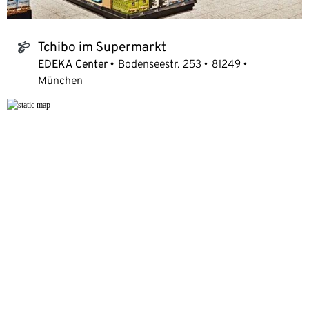
Tchibo im Supermarkt
tchibo_logo
EDEKA Center
Bodenseestr. 253
81249
München