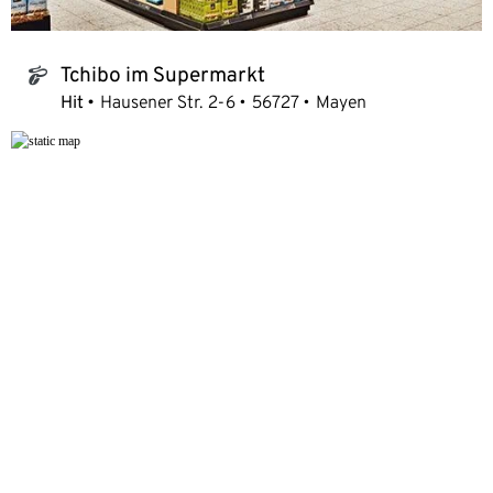
Tchibo im Supermarkt
tchibo_logo
Hit
Hausener Str. 2-6
56727
Mayen