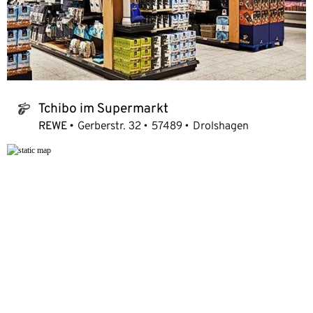
Tchibo im Supermarkt
tchibo_logo
REWE
Gerberstr. 32
57489
Drolshagen