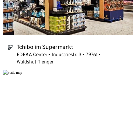
Tchibo im Supermarkt
tchibo_logo
EDEKA Center
Industriestr. 3
79761
Waldshut-Tiengen