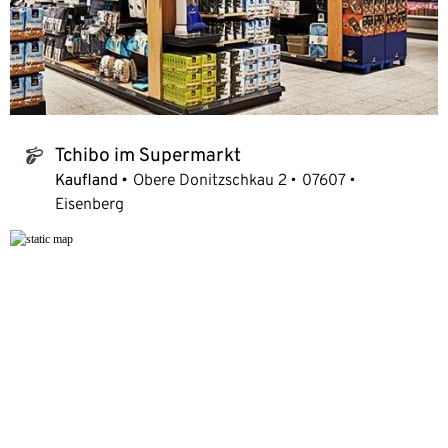
Tchibo im Supermarkt
tchibo_logo
Kaufland
Obere Donitzschkau 2
07607
Eisenberg