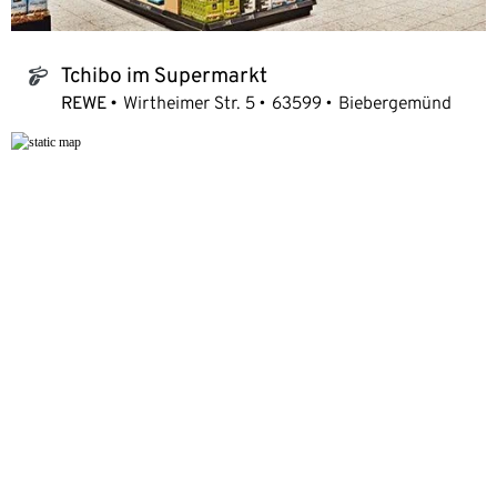
Tchibo im Supermarkt
tchibo_logo
REWE
Wirtheimer Str. 5
63599
Biebergemünd