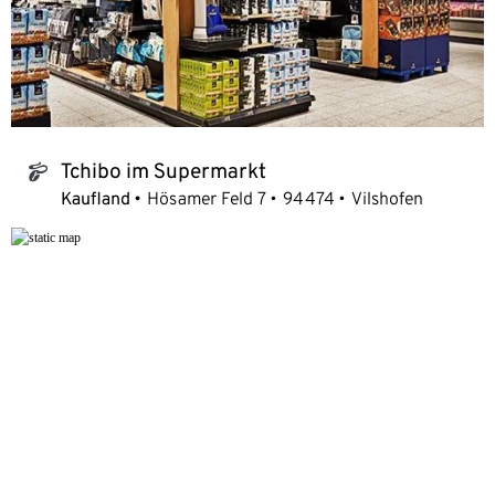
Tchibo im Supermarkt
tchibo_logo
Kaufland
Hösamer Feld 7
94474
Vilshofen