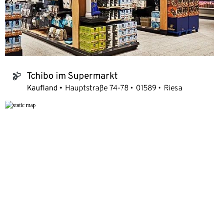
Tchibo im Supermarkt
tchibo_logo
Kaufland
Hauptstraße 74-78
01589
Riesa