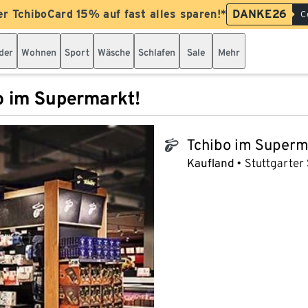
er TchiboCard 15% auf fast alles sparen!*
DANKE26
C
der
Wohnen
Sport
Wäsche
Schlafen
Sale
Mehr
o im Supermarkt!
Tchibo im Superm
tchibo_logo
Kaufland
Stuttgarter 