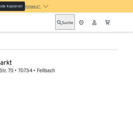
ode kopieren
Hinweis*
Suche
arkt
Str. 70
70734
Fellbach