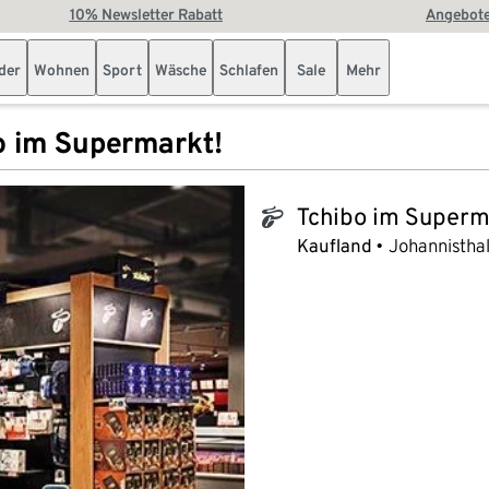
10% Newsletter Rabatt
Angebote
der
Wohnen
Sport
Wäsche
Schlafen
Sale
Mehr
o im Supermarkt!
Tchibo im Superm
tchibo_logo
Kaufland
Johannistha