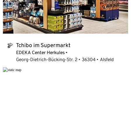
Tchibo im Supermarkt
tchibo_logo
EDEKA Center Herkules
Georg-Dietrich-Bücking-Str. 2
36304
Alsfeld