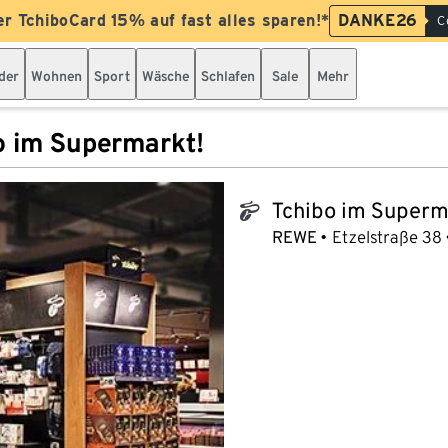
er TchiboCard 15% auf fast alles sparen!*
DANKE26
C
der
Wohnen
Sport
Wäsche
Schlafen
Sale
Mehr
o im Supermarkt!
Tchibo im Superm
tchibo_logo
REWE
Etzelstraße 38