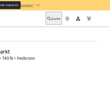
ode kopieren
Hinweis*
Suche
arkt
74076
Heilbronn