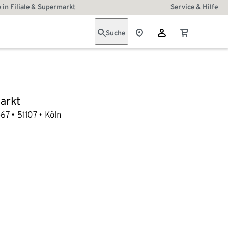
 in Filiale & Supermarkt
Service & Hilfe
Suche
arkt
467
51107
Köln