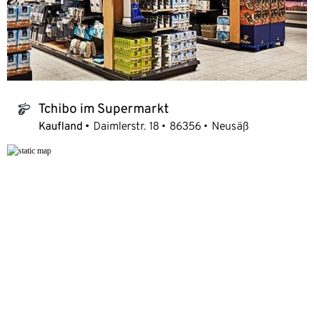
Tchibo im Supermarkt
tchibo_logo
Kaufland
Daimlerstr. 18
86356
Neusäß