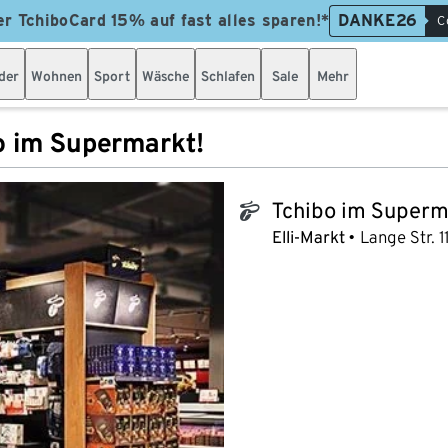
er TchiboCard 15% auf fast alles sparen!*
DANKE26
C
der
Wohnen
Sport
Wäsche
Schlafen
Sale
Mehr
o im Supermarkt!
Tchibo im Superm
tchibo_logo
Elli-Markt
Lange Str. 1