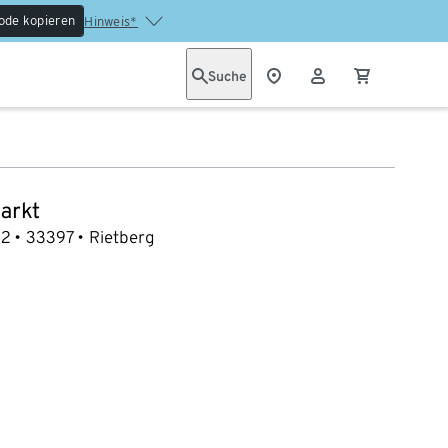
ode kopieren
Hinweis*
Suche
arkt
12
33397
Rietberg