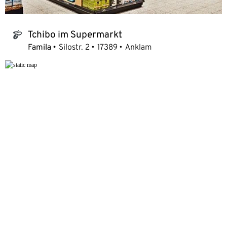
Tchibo im Supermarkt
tchibo_logo
Famila
Silostr. 2
17389
Anklam