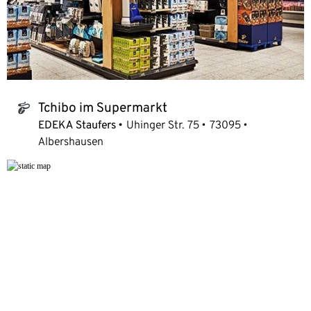
Tchibo im Supermarkt
tchibo_logo
EDEKA Staufers
Uhinger Str. 75
73095
Albershausen