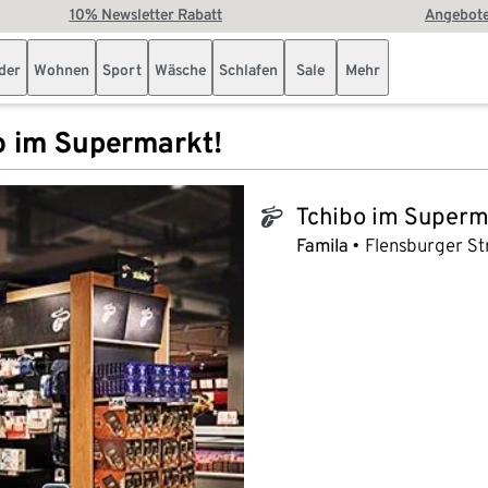
10% Newsletter Rabatt
Angebote
der
Wohnen
Sport
Wäsche
Schlafen
Sale
Mehr
o im Supermarkt!
Tchibo im Superm
tchibo_logo
Famila
Flensburger Str