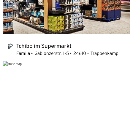
Tchibo im Supermarkt
tchibo_logo
Famila
Gablonzerstr. 1-5
24610
Trappenkamp