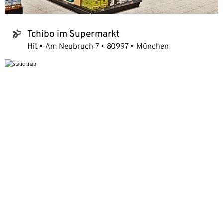
Tchibo im Supermarkt
tchibo_logo
Hit
Am Neubruch 7
80997
München