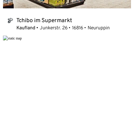
Tchibo im Supermarkt
tchibo_logo
Kaufland
Junkerstr. 26
16816
Neuruppin