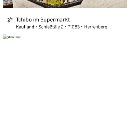
Tchibo im Supermarkt
tchibo_logo
Kaufland
Schießtäle 2
71083
Herrenberg