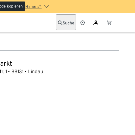
ode kopieren
Hinweis*
Suche
arkt
r. 1
88131
Lindau