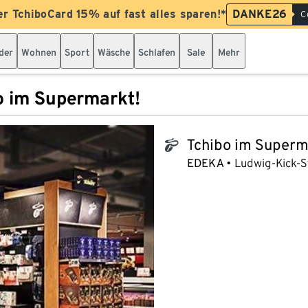
er TchiboCard 15% auf fast alles sparen!*
DANKE26
C
der
Wohnen
Sport
Wäsche
Schlafen
Sale
Mehr
o im Supermarkt!
Tchibo im Superm
tchibo_logo
EDEKA
Ludwig-Kick-St