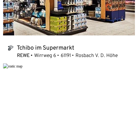
Tchibo im Supermarkt
tchibo_logo
REWE
Wirrweg 6
61191
Rosbach V. D. Höhe