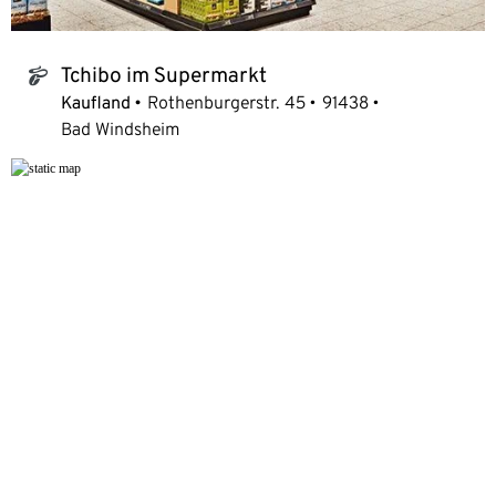
Tchibo im Supermarkt
tchibo_logo
Kaufland
Rothenburgerstr. 45
91438
Bad Windsheim