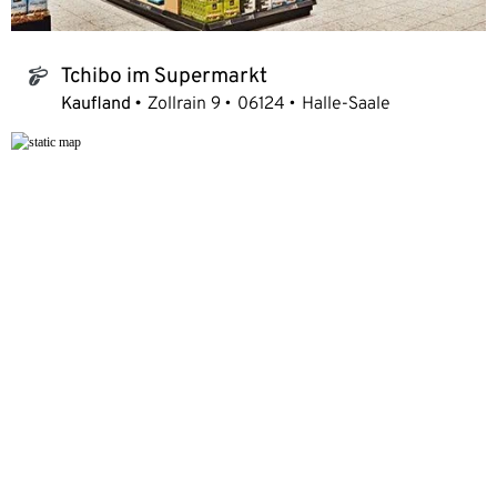
Tchibo im Supermarkt
tchibo_logo
Kaufland
Zollrain 9
06124
Halle-Saale