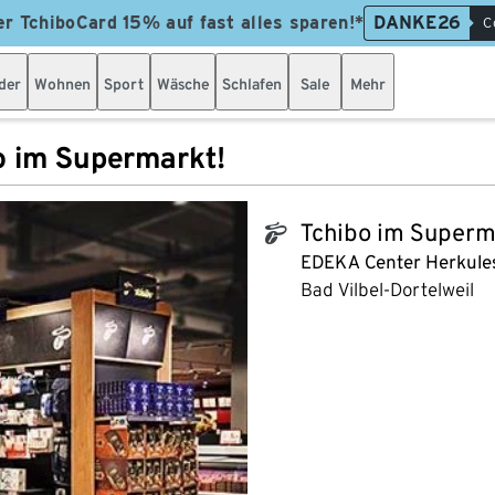
er TchiboCard 15% auf fast alles sparen!*
DANKE26
C
der
Wohnen
Sport
Wäsche
Schlafen
Sale
Mehr
o im Supermarkt!
Tchibo im Superm
tchibo_logo
EDEKA Center Herkule
Bad Vilbel-Dortelweil