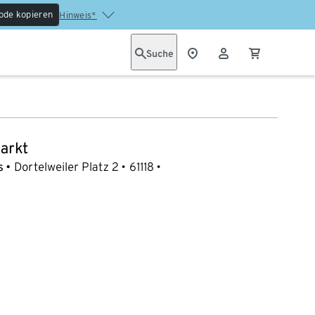
ode kopieren
Hinweis*
Suche
arkt
s
Dortelweiler Platz 2
61118