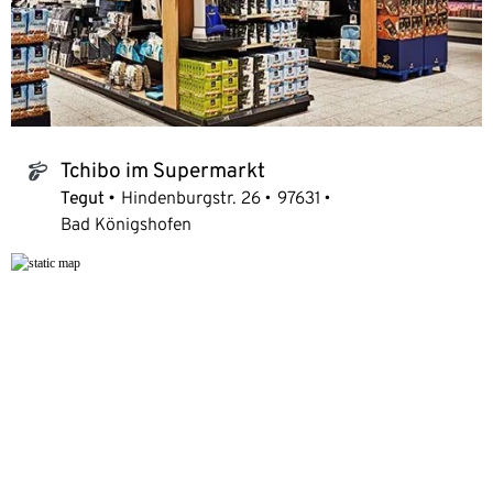
Tchibo im Supermarkt
tchibo_logo
Tegut
Hindenburgstr. 26
97631
Bad Königshofen