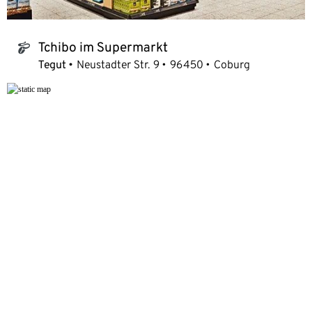
Tchibo im Supermarkt
tchibo_logo
Tegut
Neustadter Str. 9
96450
Coburg