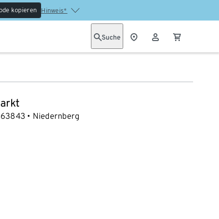
ode kopieren
Hinweis*
Suche
arkt
63843
Niedernberg