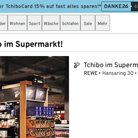
er TchiboCard 15% auf fast alles sparen!*
DANKE26
C
der
Wohnen
Sport
Wäsche
Schlafen
Sale
Mehr
o im Supermarkt!
Tchibo im Superm
tchibo_logo
REWE
Hansaring 30