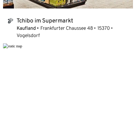
Tchibo im Supermarkt
tchibo_logo
Kaufland
Frankfurter Chaussee 48
15370
Vogelsdorf