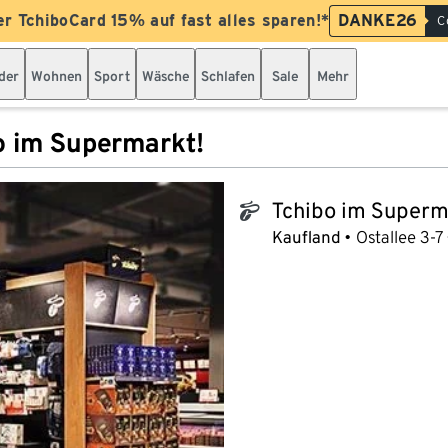
er TchiboCard 15% auf fast alles sparen!*
DANKE26
C
der
Wohnen
Sport
Wäsche
Schlafen
Sale
Mehr
o im Supermarkt!
Tchibo im Superm
tchibo_logo
Kaufland
Ostallee 3-7