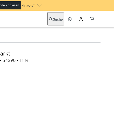
ode kopieren
Hinweis*
Suche
arkt
54290
Trier