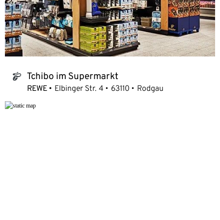
Tchibo im Supermarkt
tchibo_logo
REWE
Elbinger Str. 4
63110
Rodgau