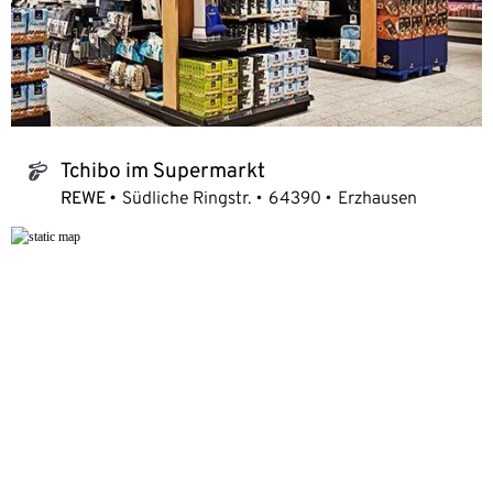
Tchibo im Supermarkt
tchibo_logo
REWE
Südliche Ringstr.
64390
Erzhausen