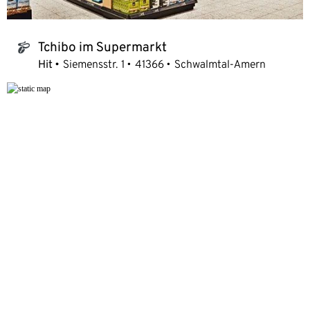
Tchibo im Supermarkt
tchibo_logo
Hit
Siemensstr. 1
41366
Schwalmtal-Amern