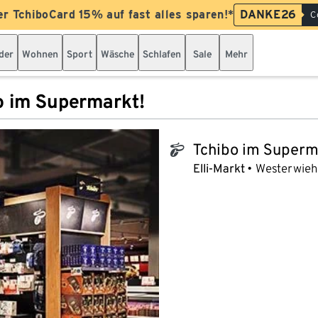
er TchiboCard 15% auf fast alles sparen!*
DANKE26
C
der
Wohnen
Sport
Wäsche
Schlafen
Sale
Mehr
o im Supermarkt!
Tchibo im Superm
tchibo_logo
Elli-Markt
Westerwiehe