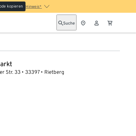
ode kopieren
Hinweis*
Suche
arkt
r Str. 33
33397
Rietberg