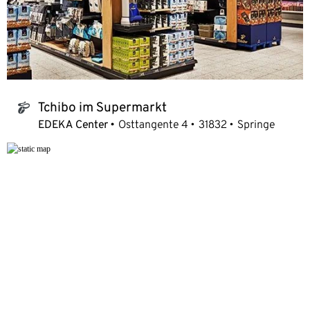
Tchibo im Supermarkt
tchibo_logo
EDEKA Center
Osttangente 4
31832
Springe