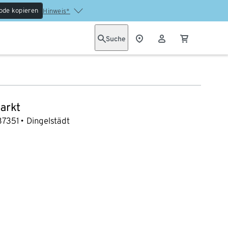
ode kopieren
Hinweis*
Suche
arkt
37351
Dingelstädt