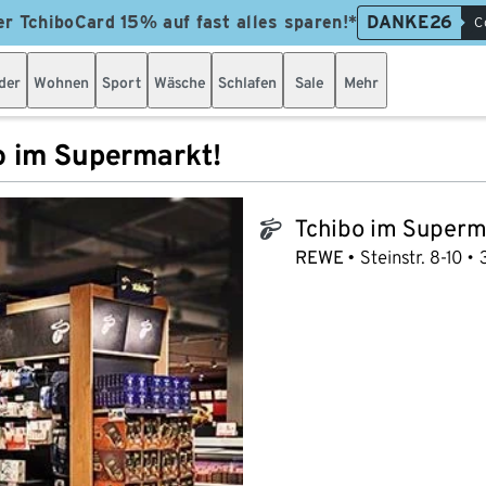
er TchiboCard 15% auf fast alles sparen!*
DANKE26
C
der
Wohnen
Sport
Wäsche
Schlafen
Sale
Mehr
o im Supermarkt!
Tchibo im Superm
tchibo_logo
REWE
Steinstr. 8-10