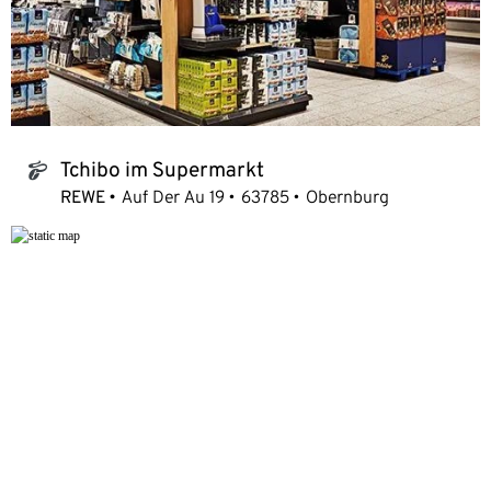
Tchibo im Supermarkt
tchibo_logo
REWE
Auf Der Au 19
63785
Obernburg