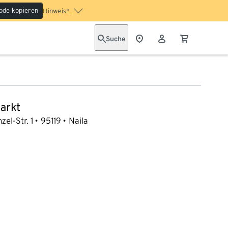
ode kopieren
Hinweis*
Suche
arkt
zel-Str. 1
95119
Naila