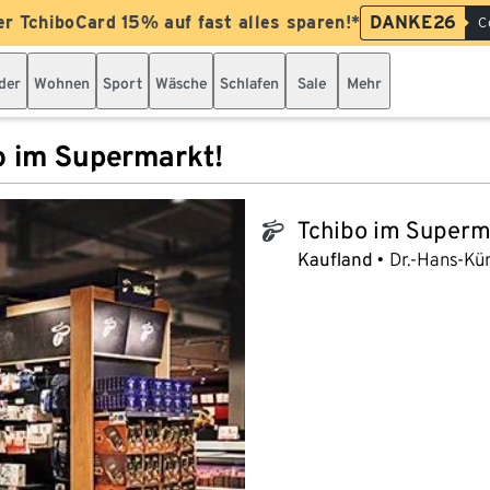
er TchiboCard 15% auf fast alles sparen!*
DANKE26
C
der
Wohnen
Sport
Wäsche
Schlafen
Sale
Mehr
o im Supermarkt!
Tchibo im Superm
tchibo_logo
Kaufland
Dr.-Hans-Kün