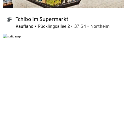
Tchibo im Supermarkt
tchibo_logo
Kaufland
Rücklingsallee 2
37154
Northeim