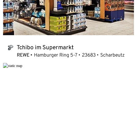
Tchibo im Supermarkt
tchibo_logo
REWE
Hamburger Ring 5-7
23683
Scharbeutz