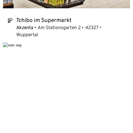
Tchibo im Supermarkt
tchibo_logo
Akzenta
Am Stationsgarten 2
42327
Wuppertal