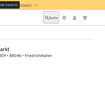
ode kopieren
Hinweis*
Suche
arkt
 109
88046
Friedrichshafen