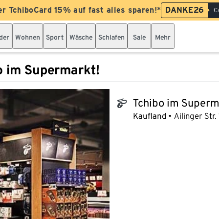
er TchiboCard 15% auf fast alles sparen!*
DANKE26
C
der
Wohnen
Sport
Wäsche
Schlafen
Sale
Mehr
o im Supermarkt!
Tchibo im Superm
tchibo_logo
Kaufland
Ailinger Str.