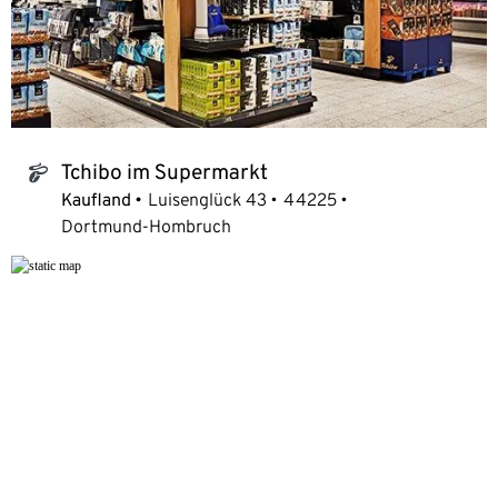
Tchibo im Supermarkt
tchibo_logo
Kaufland
Luisenglück 43
44225
Dortmund-Hombruch