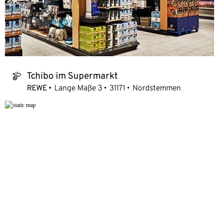
Tchibo im Supermarkt
tchibo_logo
REWE
Lange Maße 3
31171
Nordstemmen