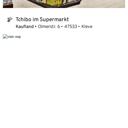
Tchibo im Supermarkt
tchibo_logo
Kaufland
Olmerstr. 6
47533
Kleve