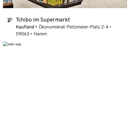
Tchibo im Supermarkt
tchibo_logo
Kaufland
Ökonomierat-Peitzmeier-Platz 2-4
59063
Hamm