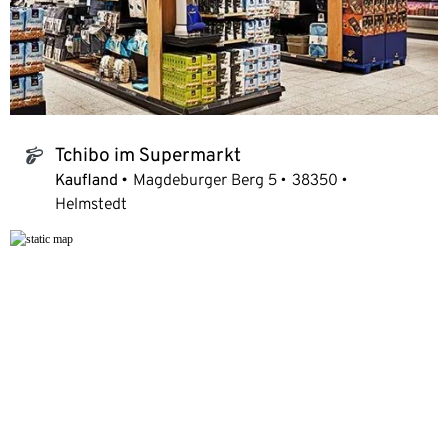
Tchibo im Supermarkt
tchibo_logo
Kaufland
Magdeburger Berg 5
38350
Helmstedt