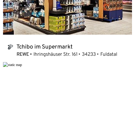
Tchibo im Supermarkt
tchibo_logo
REWE
Ihringshäuser Str. 161
34233
Fuldatal